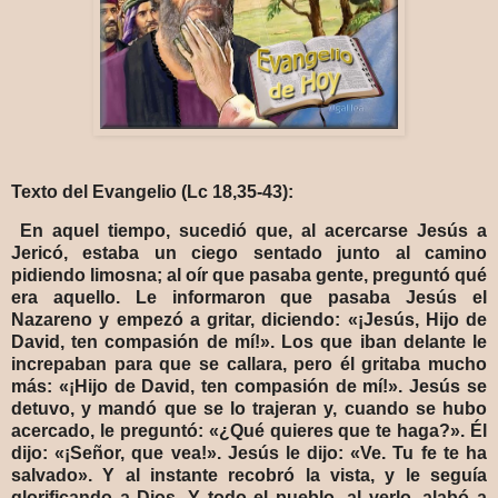
Texto del Evangelio (Lc 18,35-43):
En aquel tiempo, sucedió que, al acercarse Jesús a
Jericó, estaba un ciego sentado junto al camino
pidiendo limosna; al oír que pasaba gente, preguntó qué
era aquello. Le informaron que pasaba Jesús el
Nazareno y empezó a gritar, diciendo: «¡Jesús, Hijo de
David, ten compasión de mí!». Los que iban delante le
increpaban para que se callara, pero él gritaba mucho
más: «¡Hijo de David, ten compasión de mí!». Jesús se
detuvo, y mandó que se lo trajeran y, cuando se hubo
acercado, le preguntó: «¿Qué quieres que te haga?». Él
dijo: «¡Señor, que vea!». Jesús le dijo: «Ve. Tu fe te ha
salvado». Y al instante recobró la vista, y le seguía
glorificando a Dios. Y todo el pueblo, al verlo, alabó a