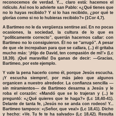
reconocemos de verdad. Y..., claro está: hacemos el
ridículo. Así nos lo advierte san Pablo: «¿Qué tienes que
no lo hayas recibido? Y si lo has recibido, ¿por qué te
glorías como si no lo hubieras recibido?» (1Cor 4,7).
A Bartimeo no le da vergüenza sentirse así. En no pocas
ocasiones, la sociedad, la cultura de lo que es
“políticamente correcto”, querrán hacernos callar: con
Bartimeo no lo consiguieron. Él no se “arrugó”. A pesar
de que «le increpaban para que se callara, (...) él gritaba
mucho más: ‘¡Hijo de David, ten compasión de mí!’» (Lc
18,39). ¡Qué maravilla! Da ganas de decir: —Gracias,
Bartimeo, por este ejemplo.
Y vale la pena hacerlo como él, porque Jesús escucha.
¡Y escucha siempre!, por más jaleo que algunos
organicen a nuestro alrededor. La confianza sencilla —
sin miramientos— de Bartimeo desarma a Jesús y le
roba el corazón: «Mandó que se lo trajeran y (...) le
preguntó: «¿Qué quieres que te haga?» (Lc 18,40-41).
Delante de tanta fe, ¡Jesús no se anda con rodeos! Y...
Bartimeo tampoco: «¡Señor, que vea!» (Lc 18,41). Dicho
y hecho: «Ve. Tu fe te ha salvado» (Lc 18,42). Resulta